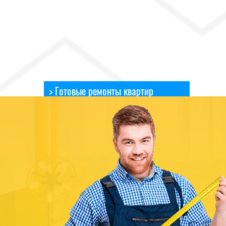
> Готовые ремонты квартир
> Готовые ремонты коттеджей
> Готовые ремонты офисов
Отделка 2-комнатной квартиры под ключ в
новостройке
Ремонт в квартире-студии на ул.Водопроводной
Отделка в квартире-студии в новостройке на
ул.Сурикова
Отделка 4-комнатной квартиры на
ул.Преображенской