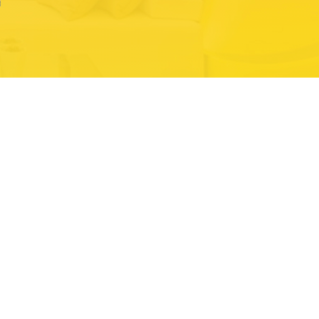
Отправить
на +7
аете
Согласие
на обработку персональных данных.
сте проведения работ,
имость работ