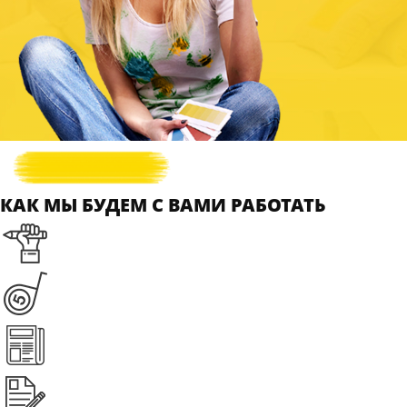
КАК МЫ БУДЕМ С ВАМИ РАБОТАТЬ
должен начинаться на +7
Нажимая на кнопку, вы принимаете
Положение
и даете
Согласие
н
ЗАКАЗАТЬ ПРОЕКТ У ДИЗАЙНЕРА
Чуткий и живой подход к решению задач — с первых этапов сот