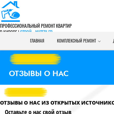
ПРОФЕССИОНАЛЬНЫЙ РЕМОНТ КВАРТИР
В КИРОВЕ |
СТРОЙ - ИНТЕРЬЕР
+7 (953) 676-63-9
2
ГЛАВНАЯ
КОМПЛЕКСНЫЙ РЕМОНТ
Киров, ул.Пугачева 3
Заказать звонок
с 08-00 до 21-00 ежедневно
Мы в ВК
ОТЗЫВЫ О НАС
ОТЗЫВЫ О НАС ИЗ ОТКРЫТЫХ ИСТОЧНИК
Оставьте о нас свой отзыв