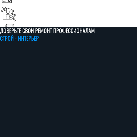
до любых мельчайших, но значимых деталей.
ДОВЕРЬТЕ СВОЙ РЕМОНТ ПРОФЕССИОНАЛАМ
СТРОЙ - ИНТЕРЬЕР
01 / 06
02 / 06
03 / 06
04 / 06
05 / 06
06 / 06
ЗАЯВКА
ЗАМЕР
СМЕТА
ДОГОВОР
РАБОТА
УБОРКА
Направление заявки по
телефону или на сайте
Наш специалист