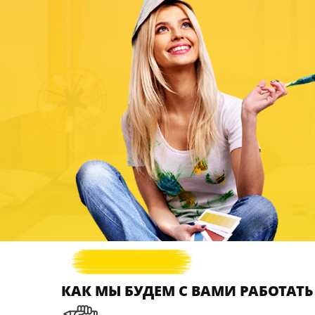
В дизайне офиса мы воплощаем корпоративную куль
Стабильная и надежная, динамичная и современна
отразим индивидуальную атмосферу Вашей организа
> Готовые ремонты квартир
> Готовые ремонты коттеджей
> Готовые ремонты офисов
КАК МЫ БУДЕМ С ВАМИ РАБОТАТЬ