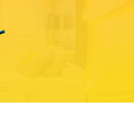
туру компании, ее настроение. Какая Вы команда?
я, теплая и дружелюбная? В оформлении интерьера мы
ции, ее ценности и корпоративный дух.