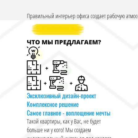
Правильный интерьер офиса создает рабочую атмосф
Кроме того дизайн интерьера офиса – это отражени
который формирует о ней нужное впечатление.
ЧТО МЫ ПРЕДЛАГАЕМ?
Компания «Строй - Интерьер» разработает для Вас 
оперативно. В Вашем рабочем пространстве не будет
отражение характера Вашей организации.
РАЗРАБОТАЕМ ДИЗАЙН-ПРОЕК
> Дизайн-проект квартиры
Эксклюзивный дизайн-проект
> Дизайн-проект коттеджа
Комплексное решение
Самое главное - воплощение мечты
> Дизайн-проект офиса
Такой квартиры, как у Вас, не будет
больше ни у кого! Мы создаем