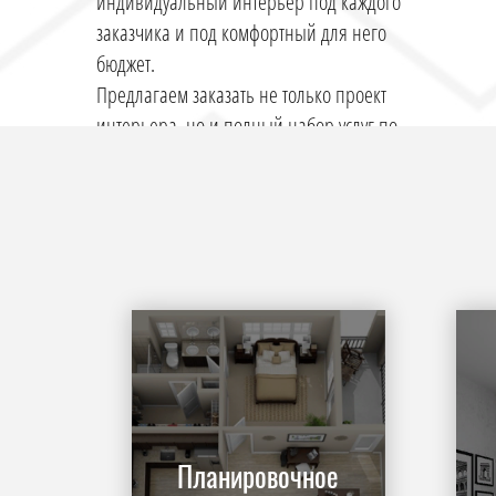
индивидуальный интерьер под каждого
заказчика и под комфортный для него
бюджет.
Предлагаем заказать не только проект
интерьера, но и полный набор услуг по
его воплощению. Мы выполняем
комплексный ремонт помещений: от
пола до потолка.
Ваше представление об идеальной
квартире можно воплотить в реальность!
У нас работают профессиональные
дизайнеры, которые не только
разрабатывают дизайн-проект, но и
осуществляют авторский надзор на
протяжении всего ремонта.
Планировочное