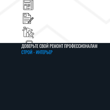
ЗАКАЗАТЬ ПРОЕКТ У ДИЗАЙНЕР
Чуткий и живой подход к решению задач — с первы
до любых мельчайших, но значимых деталей.
ДОВЕРЬТЕ СВОЙ РЕМОНТ ПРОФЕССИОНАЛАМ
СТРОЙ - ИНТЕРЬЕР
01 / 06
02 / 06
03 / 06
04 / 06
05 / 06
06 / 06
ЗАЯВКА
ЗАМЕР
СМЕТА
ДОГОВОР
РАБОТА